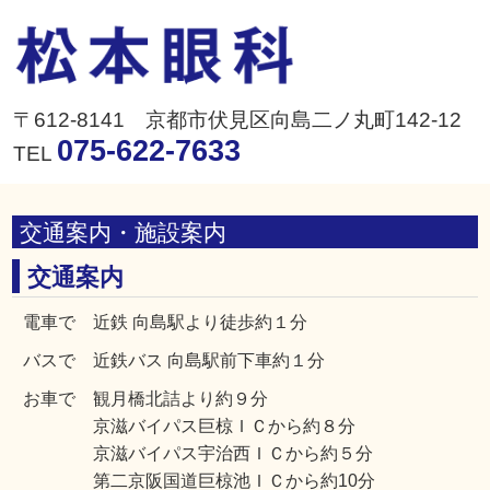
〒612-8141 京都市伏見区向島二ノ丸町142-12
075-622-7633
TEL
交通案内・施設案内
交通案内
電車で 近鉄 向島駅より徒歩約１分
バスで 近鉄バス 向島駅前下車約１分
お車で 観月橋北詰より約９分
京滋バイパス巨椋ＩＣから約８分
京滋バイパス宇治西ＩＣから約５分
第二京阪国道巨椋池ＩＣから約10分