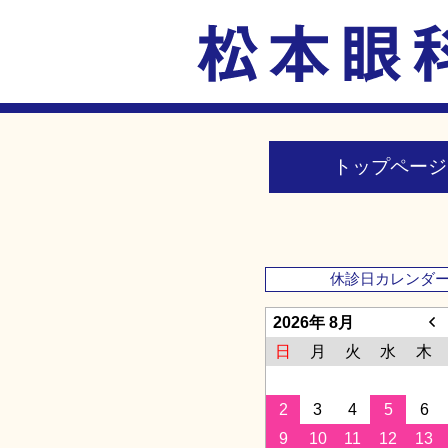
トップページ
休診日カレンダ
2026年 8月
日
月
火
水
木
2
3
4
5
6
9
10
11
12
13