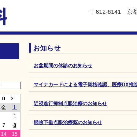
〒612-8141 
お知らせ
お盆期間の休診のお知らせ
マイナカードによる電子資格確認、医療DX推
ー
近視進行抑制点眼治療のお知らせ
金
土
1
眼瞼下垂点眼治療薬のお知らせ
7
8
14
15